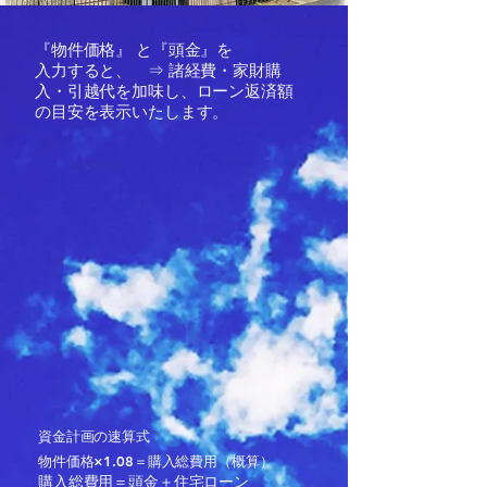
『物件価格』 と『頭金』を
入力すると、 ​⇒ 諸経費・家財購
入・引越代を加味し、ローン返済額
の目安を表示いたします。
資金計画の速算式
物件価格×1.08＝購入総費用（概算）
購入総費用＝頭金＋住宅ローン