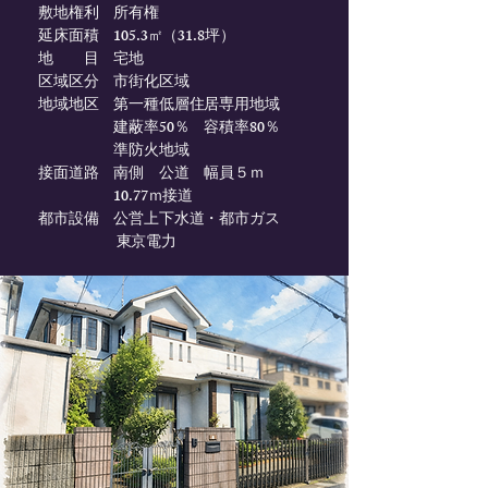
敷地権利 所有権​
​延床面積 105.3㎡（31.8坪）
地 目 宅地
区域区分 市街化区域
地域地区 第一種低層住居専用地域
建蔽率50％ 容積率80％
​ 準防火地域
​接面道路 南側 公道 幅員５ｍ
​ 10.77ｍ接道
​都市設備 公営上下水道・都市ガス
東京電力​