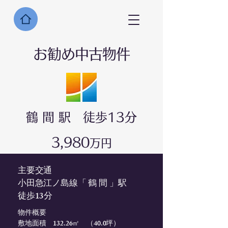
​お勧め中古物件
鶴 間 駅 徒歩13
分
​3,980
万円
主要交通
​小田急江ノ島線「 鶴 間 」駅
徒歩13分
​物件概要
​敷地面積 132.26㎡ （40.0坪）